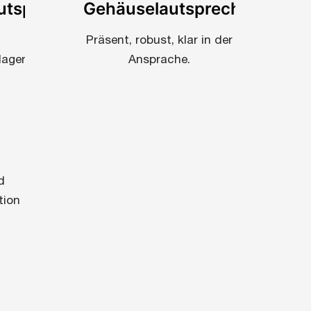
utsprecher
Gehäuselautsprecher
Präsent, robust, klar in der
lagen.
Ansprache.
d
tion