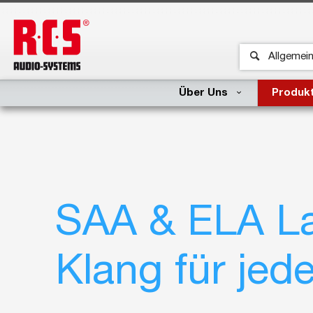
Über Uns
Produk
SAA & ELA Lau
Klang für je