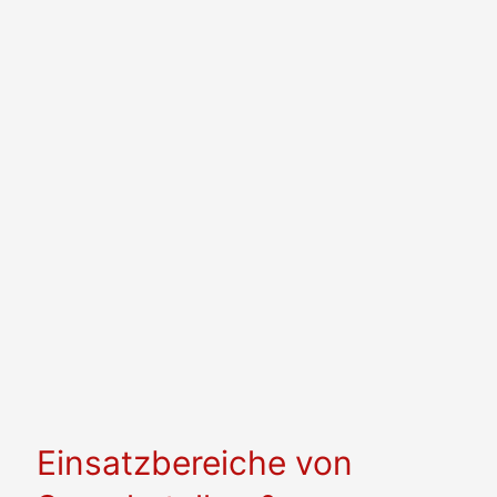
Hotels
Kranken­
Stadien
häuser
Einsatzbereiche von