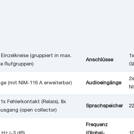
 Einzelkreise (gruppiert in max.
1
Anschlüsse
lle Rufgruppen)
G
2
ge (mit NIM-116 A erweiterbar)
Audioeingänge
NI
 1x Fehlerkontakt (Relais), 8x
Sprachspeicher
22
ausgang (open collector)
Frequenz
 Hz (-3 dB)
(Global-
10