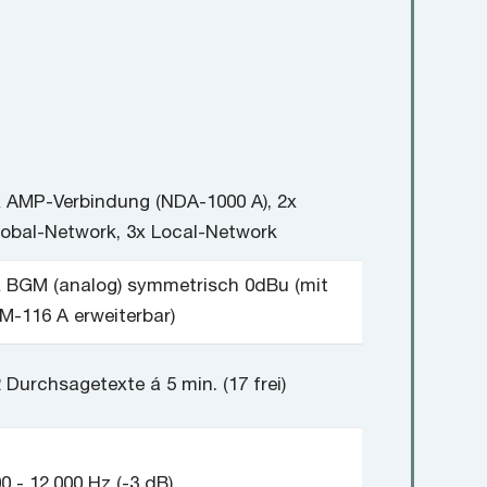
x AMP-Verbindung (NDA-1000 A), 2x
lobal-Network, 3x Local-Network
x BGM (analog) symmetrisch 0dBu (mit
M-116 A erweiterbar)
 Durchsagetexte á 5 min. (17 frei)
0 - 12.000 Hz (-3 dB)