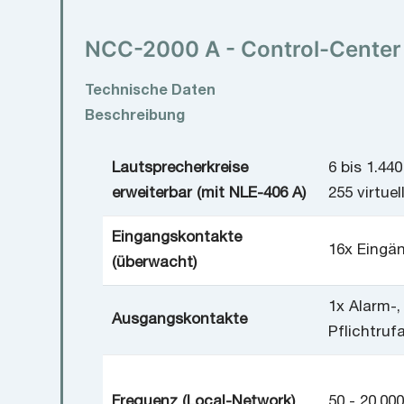
NCC-2000 A - Control-Center
Technische Daten
Beschreibung
Lautsprecherkreise
6 bis 1.440
erweiterbar (mit NLE-406 A)
255 virtue
Eingangskontakte
16x Eingän
(überwacht)
1x Alarm-,
Ausgangskontakte
Pflichtruf
Frequenz (Local-Network)
50 - 20.000