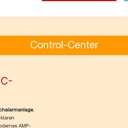
Control-Center
CC-
achalarmanlage
,
 klaren
 modernes AMP-