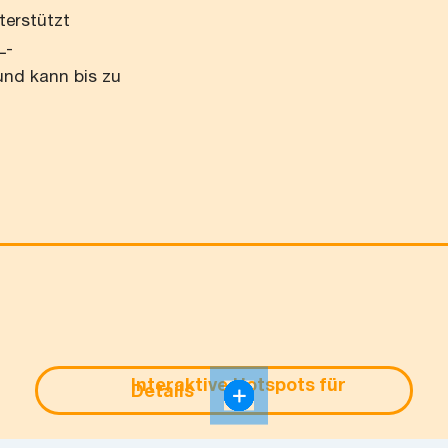
terstützt
L-
und kann bis zu
Interaktive Hotspots für
Details