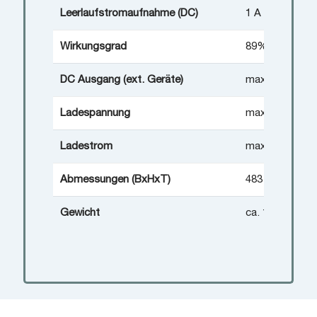
Leerlaufstromaufnahme (DC)
1 A (aktiv) / 3
Wirkungsgrad
89% @ 230V A
DC Ausgang (ext. Geräte)
max. 60W / 2A
Ladespannung
max. 27.9V DC
Ladestrom
max. 4A
Abmessungen (BxHxT)
483 x 88,5 x 3
Gewicht
ca. 16,5 kg