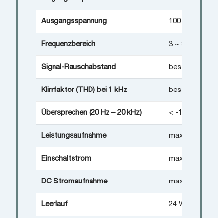
Ausgangsspannung
100 V
Frequenzbereich
3 ~ 35.000 Hz 
Signal-Rauschabstand
besser als 90 
Klirrfaktor (THD) bei 1 kHz
besser als 0,1
Übersprechen (20 Hz – 20 kHz)
< -100 dB
Leistungsaufnahme
max. 1350 W
Einschaltstrom
max. 6A @ 23
DC Stromaufnahme
max. 45A @ 2
Leerlauf
24 W (aktiv) / 