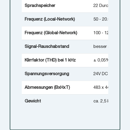
Sprachspeicher
22 Durchsagetexte á
Frequenz (Local-Network)
50 - 20.000 Hz (-3 
Frequenz (Global-Network)
100 - 12.000 Hz (-
Signal-Rauschabstand
besser als 90 dB
Klirrfaktor (THD) bei 1 kHz
± 0,05%
Spannungsversorgung
24V DC / 300 mA
Abmessungen (BxHxT)
483 x 44,2 x 365 
Gewicht
ca. 2,5 kg