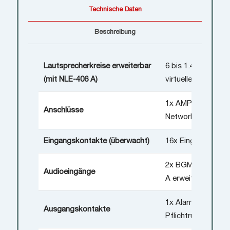
Technische Daten
Beschreibung
Lautsprecherkreise erweiterbar
6 bis 1.440 Einzelk
(mit NLE-406 A)
virtuelle Rufgrupp
1x AMP-Verbindung
Anschlüsse
Network, 3x Local
Eingangskontakte (überwacht)
16x Eingänge (mit 
2x BGM (analog) s
Audioeingänge
A erweiterbar)
1x Alarm-, 1x Fehle
Ausgangskontakte
Pflichtrufausgang 