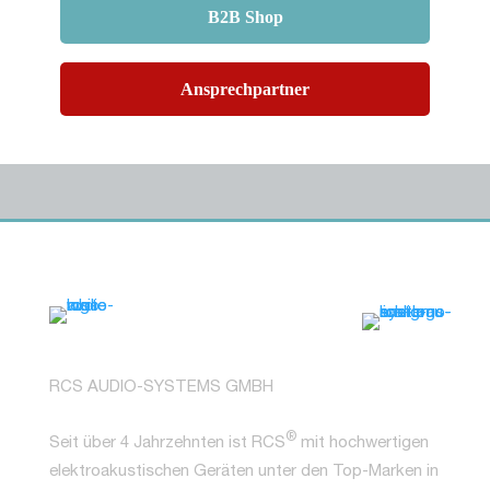
B2B Shop
Ansprechpartner
RCS AUDIO-SYSTEMS GMBH
®
Seit über 4 Jahrzehnten ist RCS
mit hochwertigen
elektroakustischen Geräten unter den Top-Marken in