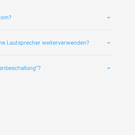
trom?
ne Lautsprecher weiterverwenden?
enbeschallung“?