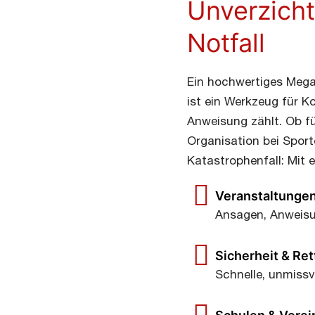
Unverzicht
Notfall
Ein hochwertiges Megaf
ist ein Werkzeug für K
Anweisung zählt. Ob f
Organisation bei Sport
Katastrophenfall: Mit 
Veranstaltungen
Industrie
s­
Ansagen, Anweisun
&
n
Produktion
Sicherheit & Re
Schnelle, unmissv