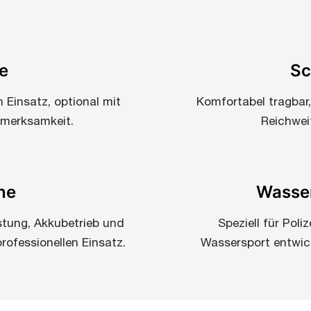
e
Sc
 Einsatz, optional mit
Komfortabel tragbar
fmerksamkeit.
Reichweit
ne
Wasser
stung, Akkubetrieb und
Speziell für Poli
ofessionellen Einsatz.
Wassersport entwick